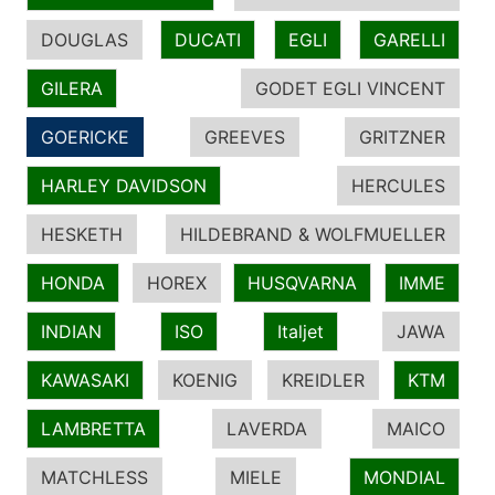
DOUGLAS
DUCATI
EGLI
GARELLI
GILERA
GODET EGLI VINCENT
GOERICKE
GREEVES
GRITZNER
HARLEY DAVIDSON
HERCULES
HESKETH
HILDEBRAND & WOLFMUELLER
HONDA
HOREX
HUSQVARNA
IMME
INDIAN
ISO
Italjet
JAWA
KAWASAKI
KOENIG
KREIDLER
KTM
LAMBRETTA
LAVERDA
MAICO
MATCHLESS
MIELE
MONDIAL