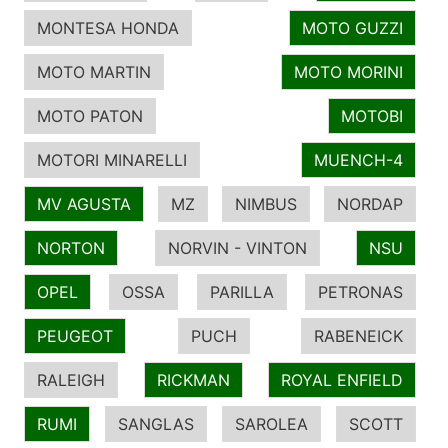
MONTESA HONDA
MOTO GUZZI
MOTO MARTIN
MOTO MORINI
MOTO PATON
MOTOBI
MOTORI MINARELLI
MUENCH-4
MV AGUSTA
MZ
NIMBUS
NORDAP
NORTON
NORVIN - VINTON
NSU
OPEL
OSSA
PARILLA
PETRONAS
PEUGEOT
PUCH
RABENEICK
RALEIGH
RICKMAN
ROYAL ENFIELD
RUMI
SANGLAS
SAROLEA
SCOTT