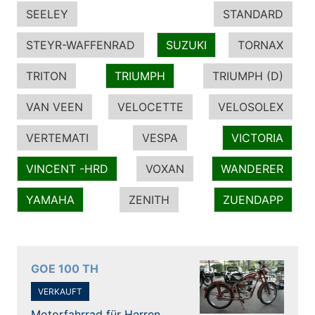
SEELEY
STANDARD
STEYR-WAFFENRAD
SUZUKI
TORNAX
TRITON
TRIUMPH
TRIUMPH (D)
VAN VEEN
VELOCETTE
VELOSOLEX
VERTEMATI
VESPA
VICTORIA
VINCENT -HRD
VOXAN
WANDERER
YAMAHA
ZENITH
ZUENDAPP
GOE 100 TH
VERKAUFT
Motorfahrrad für Herren