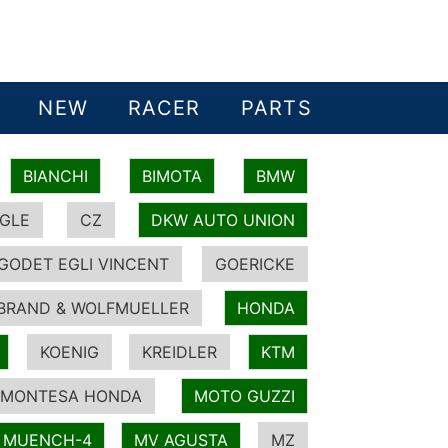
NEW
RACER
PARTS
BIANCHI
BIMOTA
BMW
GLE
CZ
DKW AUTO UNION
GODET EGLI VINCENT
GOERICKE
BRAND & WOLFMUELLER
HONDA
KOENIG
KREIDLER
KTM
MONTESA HONDA
MOTO GUZZI
MUENCH-4
MV AGUSTA
MZ