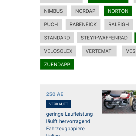
NIMBUS
NORDAP
NORTON
PUCH
RABENEICK
RALEIGH
STANDARD
STEYR-WAFFENRAD
VELOSOLEX
VERTEMATI
VES
ZUENDAPP
250 AE
VERKAUFT
geringe Laufleistung
läuift hervorragend
Fahrzeugpapiere
Italien