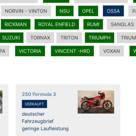
NORVIN - VINTON
NSU
OPEL
OSSA
P
RICKMAN
ROYAL ENFIELD
RUMI
SANGLAS
SUZUKI
TORNAX
TRITON
TRIUMPH
TRIUM
PA
VICTORIA
VINCENT -HRD
VOXAN
250 Formula 3
VERKAUFT
deutscher
Fahrzeugbrief
geringe Laufleistung