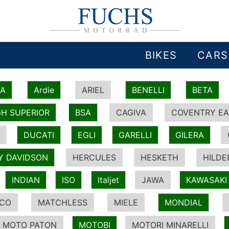
BIKES
CARS
IA
Ardie
ARIEL
BENELLI
BETA
H SUPERIOR
BSA
CAGIVA
COVENTRY EA
DUCATI
EGLI
GARELLI
GILERA
Y DAVIDSON
HERCULES
HESKETH
HILDE
INDIAN
ISO
Italjet
JAWA
KAWASAKI
ICO
MATCHLESS
MIELE
MONDIAL
MOTO PATON
MOTOBI
MOTORI MINARELLI