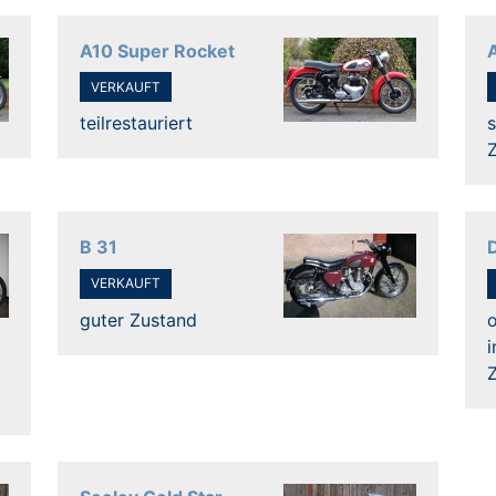
A10 Super Rocket
VERKAUFT
teilrestauriert
s
B 31
VERKAUFT
guter Zustand
o
i