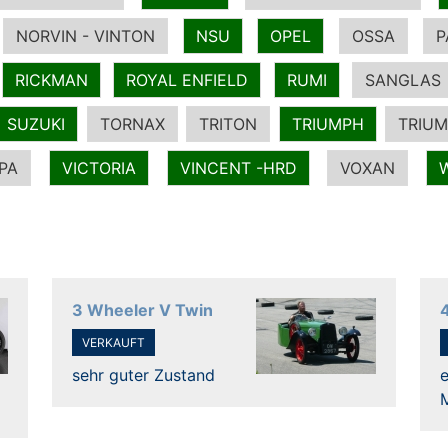
NORVIN - VINTON
NSU
OPEL
OSSA
P
RICKMAN
ROYAL ENFIELD
RUMI
SANGLAS
SUZUKI
TORNAX
TRITON
TRIUMPH
TRIUM
PA
VICTORIA
VINCENT -HRD
VOXAN
3 Wheeler V Twin
VERKAUFT
sehr guter Zustand
e