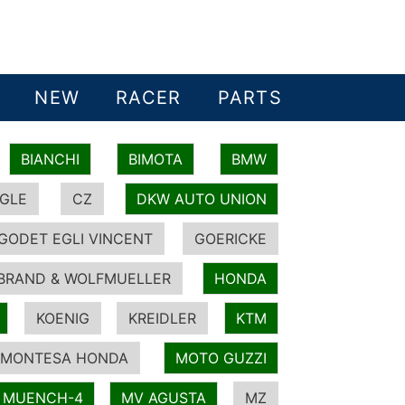
NEW
RACER
PARTS
BIANCHI
BIMOTA
BMW
GLE
CZ
DKW AUTO UNION
GODET EGLI VINCENT
GOERICKE
BRAND & WOLFMUELLER
HONDA
KOENIG
KREIDLER
KTM
MONTESA HONDA
MOTO GUZZI
MUENCH-4
MV AGUSTA
MZ