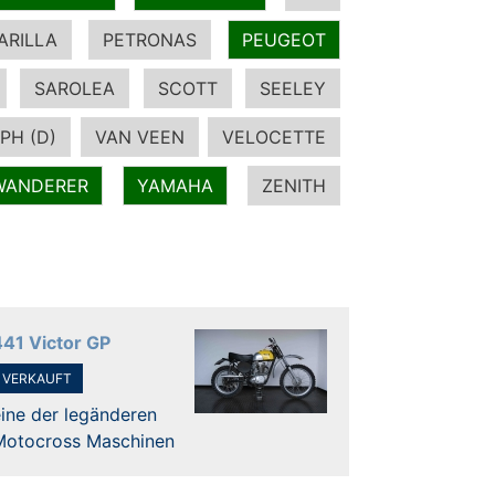
ARILLA
PETRONAS
PEUGEOT
SAROLEA
SCOTT
SEELEY
PH (D)
VAN VEEN
VELOCETTE
WANDERER
YAMAHA
ZENITH
441 Victor GP
VERKAUFT
ine der legänderen
Motocross Maschinen