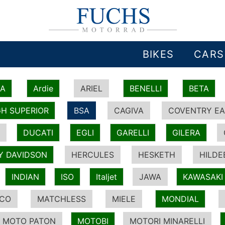
BIKES
CARS
IA
Ardie
ARIEL
BENELLI
BETA
H SUPERIOR
BSA
CAGIVA
COVENTRY EA
DUCATI
EGLI
GARELLI
GILERA
Y DAVIDSON
HERCULES
HESKETH
HILDE
INDIAN
ISO
Italjet
JAWA
KAWASAKI
ICO
MATCHLESS
MIELE
MONDIAL
MOTO PATON
MOTOBI
MOTORI MINARELLI