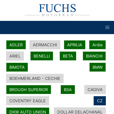
ADLER
AERMACCHI
APRILIA
Ardie
ARIEL
BENELLI
BETA
BIANCHI
BIMOTA
BMW
BOEHMERLAND - CECHIE
BROUGH SUPERIOR
BSA
CAGIVA
COVENTRY EAGLE
CZ
DKW AUTO UNION
DOLLAR DELACHANAL