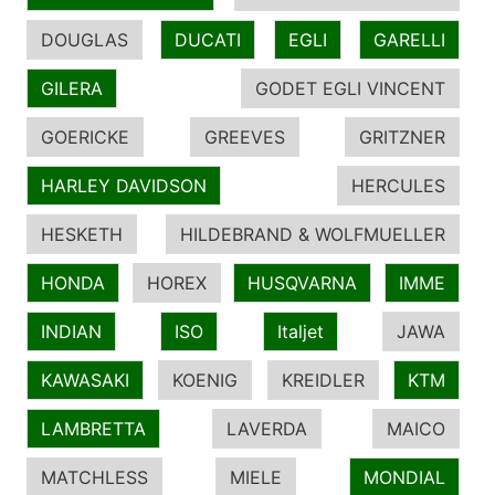
DOUGLAS
DUCATI
EGLI
GARELLI
GILERA
GODET EGLI VINCENT
GOERICKE
GREEVES
GRITZNER
HARLEY DAVIDSON
HERCULES
HESKETH
HILDEBRAND & WOLFMUELLER
HONDA
HOREX
HUSQVARNA
IMME
INDIAN
ISO
Italjet
JAWA
KAWASAKI
KOENIG
KREIDLER
KTM
LAMBRETTA
LAVERDA
MAICO
MATCHLESS
MIELE
MONDIAL