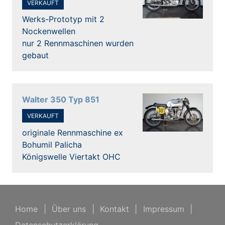
VERKAUFT
Werks-Prototyp mit 2
Nockenwellen
nur 2 Rennmaschinen wurden
gebaut
Walter 350 Typ 851
VERKAUFT
originale Rennmaschine ex
Bohumil Palicha
Königswelle Viertakt OHC
Home
|
Über uns
|
Kontakt
|
Impressum
|
Datenschutzerklärung