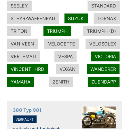
SEELEY
STANDARD
STEYR-WAFFENRAD
SUZUKI
TORNAX
TRITON
TRIUMPH
TRIUMPH (D)
VAN VEEN
VELOCETTE
VELOSOLEX
VERTEMATI
VESPA
VICTORIA
VINCENT -HRD
VOXAN
WANDERER
YAMAHA
ZENITH
ZUENDAPP
380 Typ 981
VERKAUFT
optisch und technisch