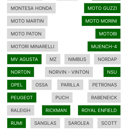
MONTESA HONDA
MOTO GUZZI
MOTO MARTIN
MOTO MORINI
MOTO PATON
MOTOBI
MOTORI MINARELLI
MUENCH-4
MV AGUSTA
MZ
NIMBUS
NORDAP
NORTON
NORVIN - VINTON
NSU
OPEL
OSSA
PARILLA
PETRONAS
PEUGEOT
PUCH
RABENEICK
RALEIGH
RICKMAN
ROYAL ENFIELD
RUMI
SANGLAS
SAROLEA
SCOTT