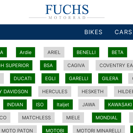
BIKES
CARS
IA
Ardie
ARIEL
BENELLI
BETA
H SUPERIOR
BSA
CAGIVA
COVENTRY EA
DUCATI
EGLI
GARELLI
GILERA
Y DAVIDSON
HERCULES
HESKETH
HILDE
INDIAN
ISO
Italjet
JAWA
KAWASAKI
ICO
MATCHLESS
MIELE
MONDIAL
MOTO PATON
MOTOBI
MOTORI MINARELLI