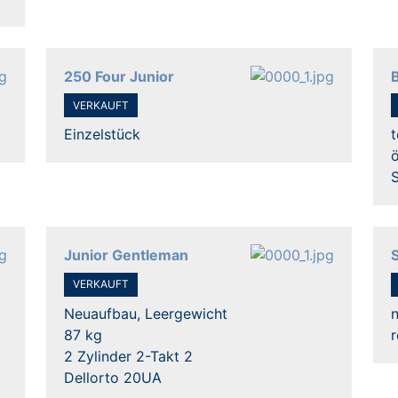
250 Four Junior
VERKAUFT
Einzelstück
t
ö
Junior Gentleman
S
VERKAUFT
Neuaufbau, Leergewicht
n
87 kg
r
2 Zylinder 2-Takt 2
Dellorto 20UA