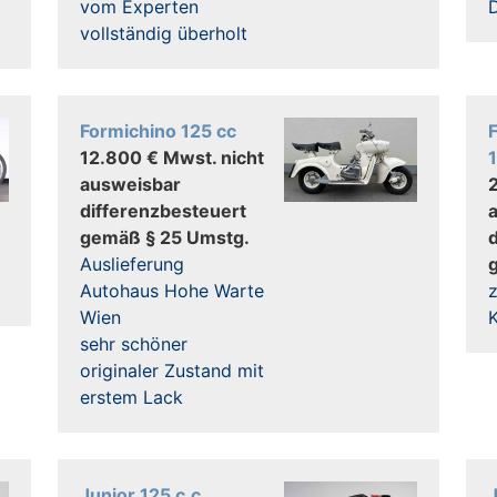
vom Experten
vollständig überholt
Formichino 125 cc
F
12.800 € Mwst. nicht
ausweisbar
differenzbesteuert
gemäß § 25 Umstg.
Auslieferung
Autohaus Hohe Warte
z
Wien
sehr schöner
originaler Zustand mit
erstem Lack
Junior 125 c.c.