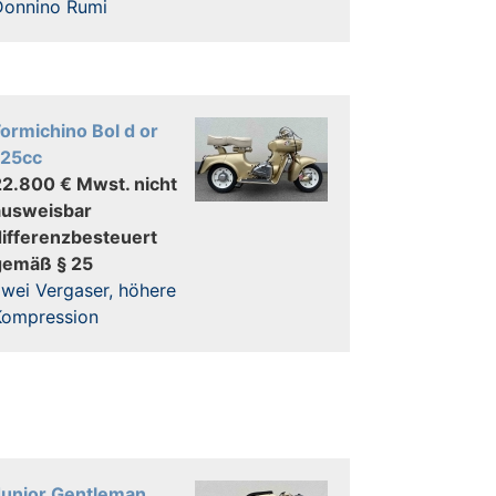
Donnino Rumi
ormichino Bol d or
125cc
22.800 € Mwst. nicht
ausweisbar
differenzbesteuert
gemäß § 25
wei Vergaser, höhere
Kompression
Junior Gentleman