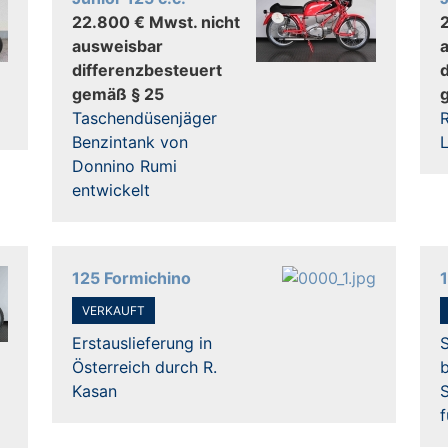
22.800 € Mwst. nicht
ausweisbar
differenzbesteuert
gemäß § 25
Taschendüsenjäger
R
Benzintank von
L
Donnino Rumi
entwickelt
125 Formichino
VERKAUFT
Erstauslieferung in
S
Österreich durch R.
b
Kasan