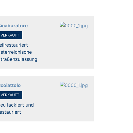
Bicaburatore
VERKAUFT
eilrestauriert
sterreichische
Straßenzulassung
coiattolo
VERKAUFT
eu lackiert und
estauriert