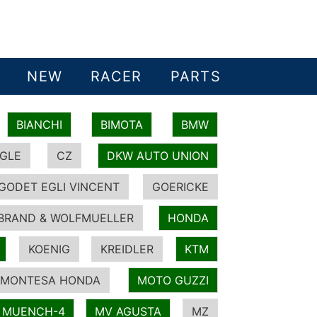
NEW
RACER
PARTS
BIANCHI
BIMOTA
BMW
GLE
CZ
DKW AUTO UNION
GODET EGLI VINCENT
GOERICKE
BRAND & WOLFMUELLER
HONDA
KOENIG
KREIDLER
KTM
MONTESA HONDA
MOTO GUZZI
MUENCH-4
MV AGUSTA
MZ