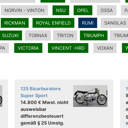
NORVIN - VINTON
NSU
OPEL
OSSA
P
RICKMAN
ROYAL ENFIELD
RUMI
SANGLAS
SUZUKI
TORNAX
TRITON
TRIUMPH
TRIUM
PA
VICTORIA
VINCENT -HRD
VOXAN
125 Bicarburatore
Super Sport
14.800 € Mwst. nicht
ausweisbar
differenzbesteuert
gemäß § 25 Umstg.
e