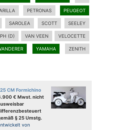
ARILLA
PETRONAS
PEUGEOT
SAROLEA
SCOTT
SEELEY
PH (D)
VAN VEEN
VELOCETTE
WANDERER
YAMAHA
ZENITH
125 CM Formichino
8.900 € Mwst. nicht
ausweisbar
differenzbesteuert
gemäß § 25 Umstg.
ntwickelt von