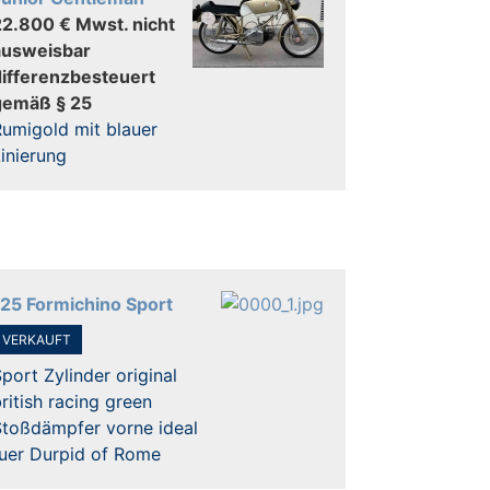
22.800 € Mwst. nicht
ausweisbar
differenzbesteuert
gemäß § 25
umigold mit blauer
inierung
125 Formichino Sport
VERKAUFT
port Zylinder original
ritish racing green
Stoßdämpfer vorne ideal
fuer Durpid of Rome