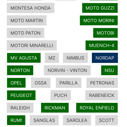
MONTESA HONDA
MOTO GUZZI
MOTO MARTIN
MOTO MORINI
MOTO PATON
MOTOBI
MOTORI MINARELLI
MUENCH-4
MV AGUSTA
MZ
NIMBUS
NORDAP
NORTON
NORVIN - VINTON
NSU
OPEL
OSSA
PARILLA
PETRONAS
PEUGEOT
PUCH
RABENEICK
RALEIGH
RICKMAN
ROYAL ENFIELD
RUMI
SANGLAS
SAROLEA
SCOTT