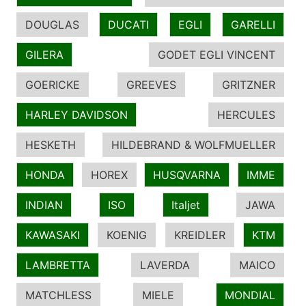
DOUGLAS
DUCATI
EGLI
GARELLI
GILERA
GODET EGLI VINCENT
GOERICKE
GREEVES
GRITZNER
HARLEY DAVIDSON
HERCULES
HESKETH
HILDEBRAND & WOLFMUELLER
HONDA
HOREX
HUSQVARNA
IMME
INDIAN
ISO
Italjet
JAWA
KAWASAKI
KOENIG
KREIDLER
KTM
LAMBRETTA
LAVERDA
MAICO
MATCHLESS
MIELE
MONDIAL