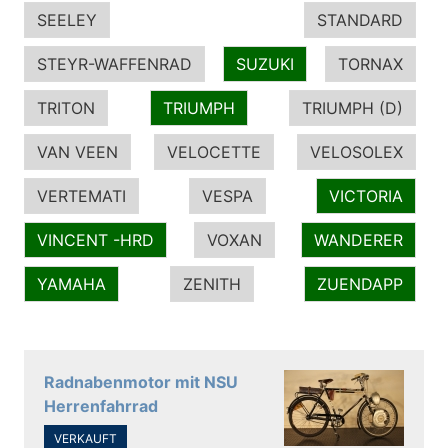
SEELEY
STANDARD
STEYR-WAFFENRAD
SUZUKI
TORNAX
TRITON
TRIUMPH
TRIUMPH (D)
VAN VEEN
VELOCETTE
VELOSOLEX
VERTEMATI
VESPA
VICTORIA
VINCENT -HRD
VOXAN
WANDERER
YAMAHA
ZENITH
ZUENDAPP
Radnabenmotor mit NSU
Herrenfahrrad
VERKAUFT