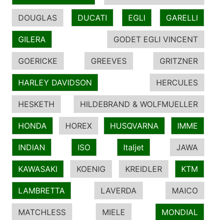
DOUGLAS
DUCATI
EGLI
GARELLI
GILERA
GODET EGLI VINCENT
GOERICKE
GREEVES
GRITZNER
HARLEY DAVIDSON
HERCULES
HESKETH
HILDEBRAND & WOLFMUELLER
HONDA
HOREX
HUSQVARNA
IMME
INDIAN
ISO
Italjet
JAWA
KAWASAKI
KOENIG
KREIDLER
KTM
LAMBRETTA
LAVERDA
MAICO
MATCHLESS
MIELE
MONDIAL