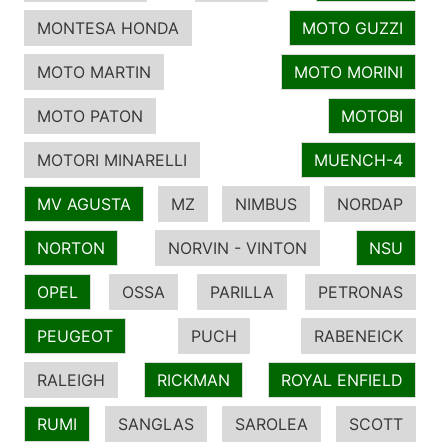
MONTESA HONDA
MOTO GUZZI
MOTO MARTIN
MOTO MORINI
MOTO PATON
MOTOBI
MOTORI MINARELLI
MUENCH-4
MV AGUSTA
MZ
NIMBUS
NORDAP
NORTON
NORVIN - VINTON
NSU
OPEL
OSSA
PARILLA
PETRONAS
PEUGEOT
PUCH
RABENEICK
RALEIGH
RICKMAN
ROYAL ENFIELD
RUMI
SANGLAS
SAROLEA
SCOTT