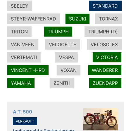
SEELEY
STANDARD
STEYR-WAFFENRAD
SUZUKI
TORNAX
TRITON
TRIUMPH
TRIUMPH (D)
VAN VEEN
VELOCETTE
VELOSOLEX
VERTEMATI
VESPA
VICTORIA
VINCENT -HRD
VOXAN
WANDERER
YAMAHA
ZENITH
ZUENDAPP
A.T. 500
VERKAUFT
fachgerechte Restaurierung