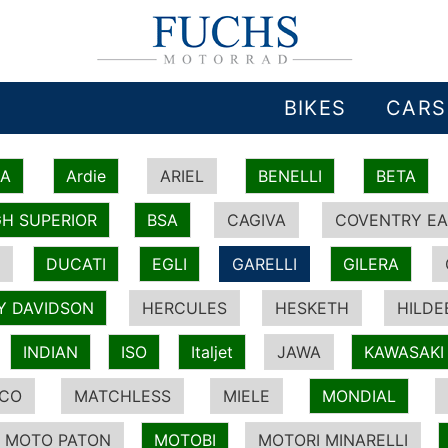
BIKES
CARS
IA
Ardie
ARIEL
BENELLI
BETA
H SUPERIOR
BSA
CAGIVA
COVENTRY EA
DUCATI
EGLI
GARELLI
GILERA
Y DAVIDSON
HERCULES
HESKETH
HILDE
INDIAN
ISO
Italjet
JAWA
KAWASAKI
ICO
MATCHLESS
MIELE
MONDIAL
MOTO PATON
MOTOBI
MOTORI MINARELLI