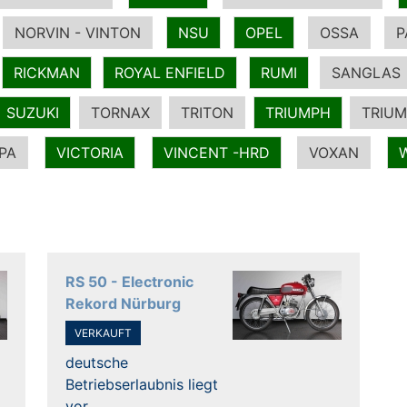
NORVIN - VINTON
NSU
OPEL
OSSA
P
RICKMAN
ROYAL ENFIELD
RUMI
SANGLAS
SUZUKI
TORNAX
TRITON
TRIUMPH
TRIUM
PA
VICTORIA
VINCENT -HRD
VOXAN
RS 50 - Electronic
Rekord Nürburg
VERKAUFT
deutsche
Betriebserlaubnis liegt
vor