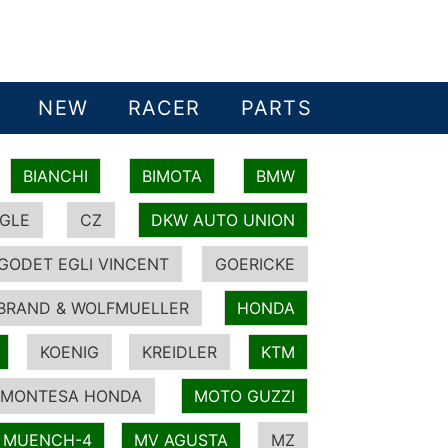
NEW
RACER
PARTS
BIANCHI
BIMOTA
BMW
GLE
CZ
DKW AUTO UNION
GODET EGLI VINCENT
GOERICKE
BRAND & WOLFMUELLER
HONDA
KOENIG
KREIDLER
KTM
MONTESA HONDA
MOTO GUZZI
MUENCH-4
MV AGUSTA
MZ