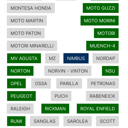
MONTESA HONDA
MOTO GUZZI
MOTO MARTIN
MOTO MORINI
MOTO PATON
MOTOBI
MOTORI MINARELLI
MUENCH-4
MV AGUSTA
MZ
NIMBUS
NORDAP
NORTON
NORVIN - VINTON
NSU
OPEL
OSSA
PARILLA
PETRONAS
PEUGEOT
PUCH
RABENEICK
RALEIGH
RICKMAN
ROYAL ENFIELD
RUMI
SANGLAS
SAROLEA
SCOTT