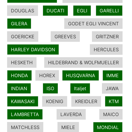
DOUGLAS
DUCATI
EGLI
GARELLI
GILERA
GODET EGLI VINCENT
GOERICKE
GREEVES
GRITZNER
HARLEY DAVIDSON
HERCULES
HESKETH
HILDEBRAND & WOLFMUELLER
HONDA
HOREX
HUSQVARNA
IMME
INDIAN
ISO
Italjet
JAWA
KAWASAKI
KOENIG
KREIDLER
KTM
LAMBRETTA
LAVERDA
MAICO
MATCHLESS
MIELE
MONDIAL