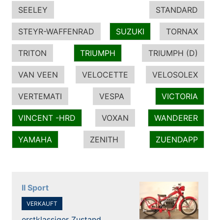
SEELEY
STANDARD
STEYR-WAFFENRAD
SUZUKI
TORNAX
TRITON
TRIUMPH
TRIUMPH (D)
VAN VEEN
VELOCETTE
VELOSOLEX
VERTEMATI
VESPA
VICTORIA
VINCENT -HRD
VOXAN
WANDERER
YAMAHA
ZENITH
ZUENDAPP
II Sport
VERKAUFT
erstklassiger Zustand