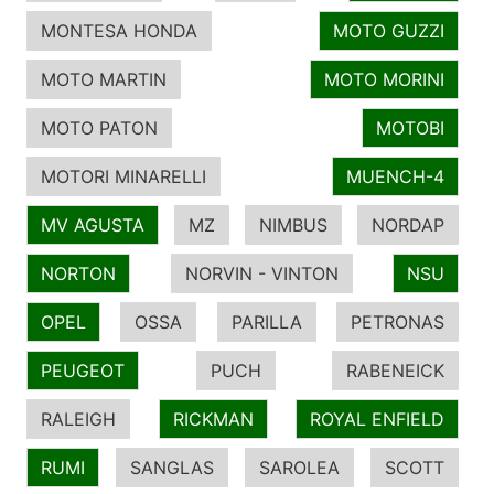
MONTESA HONDA
MOTO GUZZI
MOTO MARTIN
MOTO MORINI
MOTO PATON
MOTOBI
MOTORI MINARELLI
MUENCH-4
MV AGUSTA
MZ
NIMBUS
NORDAP
NORTON
NORVIN - VINTON
NSU
OPEL
OSSA
PARILLA
PETRONAS
PEUGEOT
PUCH
RABENEICK
RALEIGH
RICKMAN
ROYAL ENFIELD
RUMI
SANGLAS
SAROLEA
SCOTT