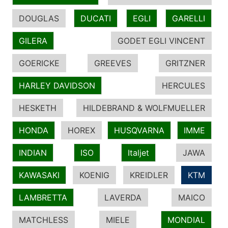
DOUGLAS
DUCATI
EGLI
GARELLI
GILERA
GODET EGLI VINCENT
GOERICKE
GREEVES
GRITZNER
HARLEY DAVIDSON
HERCULES
HESKETH
HILDEBRAND & WOLFMUELLER
HONDA
HOREX
HUSQVARNA
IMME
INDIAN
ISO
Italjet
JAWA
KAWASAKI
KOENIG
KREIDLER
KTM
LAMBRETTA
LAVERDA
MAICO
MATCHLESS
MIELE
MONDIAL