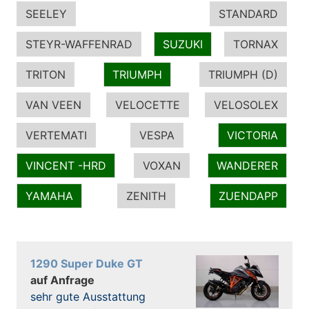
SEELEY
STANDARD
STEYR-WAFFENRAD
SUZUKI
TORNAX
TRITON
TRIUMPH
TRIUMPH (D)
VAN VEEN
VELOCETTE
VELOSOLEX
VERTEMATI
VESPA
VICTORIA
VINCENT -HRD
VOXAN
WANDERER
YAMAHA
ZENITH
ZUENDAPP
1290 Super Duke GT
auf Anfrage
sehr gute Ausstattung