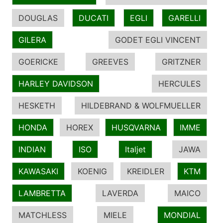
DOUGLAS
DUCATI
EGLI
GARELLI
GILERA
GODET EGLI VINCENT
GOERICKE
GREEVES
GRITZNER
HARLEY DAVIDSON
HERCULES
HESKETH
HILDEBRAND & WOLFMUELLER
HONDA
HOREX
HUSQVARNA
IMME
INDIAN
ISO
Italjet
JAWA
KAWASAKI
KOENIG
KREIDLER
KTM
LAMBRETTA
LAVERDA
MAICO
MATCHLESS
MIELE
MONDIAL