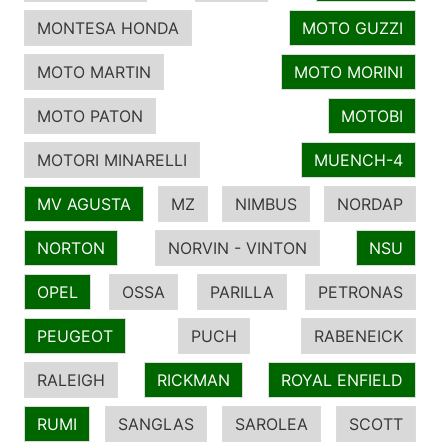
MONTESA HONDA
MOTO GUZZI
MOTO MARTIN
MOTO MORINI
MOTO PATON
MOTOBI
MOTORI MINARELLI
MUENCH-4
MV AGUSTA
MZ
NIMBUS
NORDAP
NORTON
NORVIN - VINTON
NSU
OPEL
OSSA
PARILLA
PETRONAS
PEUGEOT
PUCH
RABENEICK
RALEIGH
RICKMAN
ROYAL ENFIELD
RUMI
SANGLAS
SAROLEA
SCOTT