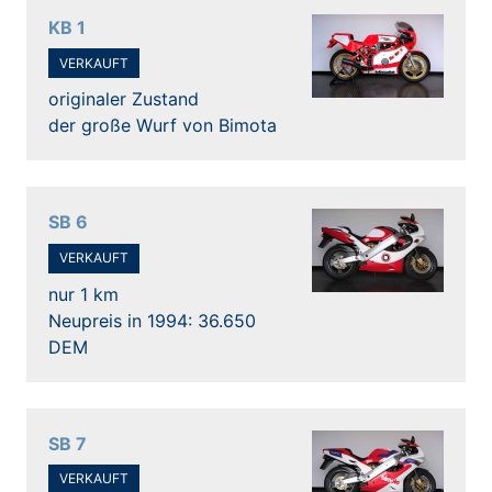
KB 1
VERKAUFT
originaler Zustand
der große Wurf von Bimota
SB 6
VERKAUFT
nur 1 km
Neupreis in 1994: 36.650
DEM
SB 7
VERKAUFT