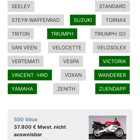
SEELEY
STANDARD
STEYR-WAFFENRAD
SUZUKI
TORNAX
TRITON
TRIUMPH
TRIUMPH (D)
VAN VEEN
VELOCETTE
VELOSOLEX
VERTEMATI
VESPA
VICTORIA
VINCENT -HRD
VOXAN
WANDERER
YAMAHA
ZENITH
ZUENDAPP
500 Vdue
37.800 € Mwst. nicht
ausweisbar