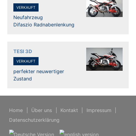
VERKAUFT
Neufahrzeug
Difaszio Radnabenlenkung
TESI 3D
VERKAUFT
perfekter neuwertiger
Zustand
Home
|
Über uns
|
Kontakt
|
Impressum
|
Datenschutzerklärung