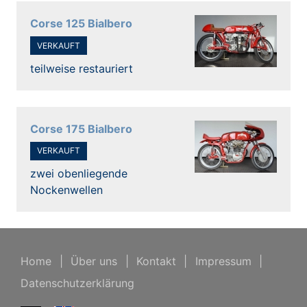
Corse 125 Bialbero
VERKAUFT
teilweise restauriert
Corse 175 Bialbero
VERKAUFT
zwei obenliegende
Nockenwellen
Home
|
Über uns
|
Kontakt
|
Impressum
|
Datenschutzerklärung