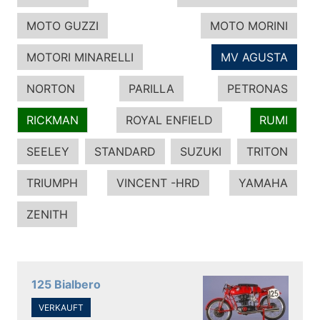
MOTO GUZZI
MOTO MORINI
MOTORI MINARELLI
MV AGUSTA
NORTON
PARILLA
PETRONAS
RICKMAN
ROYAL ENFIELD
RUMI
SEELEY
STANDARD
SUZUKI
TRITON
TRIUMPH
VINCENT -HRD
YAMAHA
ZENITH
125 Bialbero
VERKAUFT