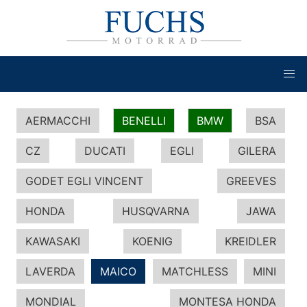
AERMACCHI
BENELLI
BMW
BSA
CZ
DUCATI
EGLI
GILERA
GODET EGLI VINCENT
GREEVES
HONDA
HUSQVARNA
JAWA
KAWASAKI
KOENIG
KREIDLER
LAVERDA
MAICO
MATCHLESS
MINI
MONDIAL
MONTESA HONDA