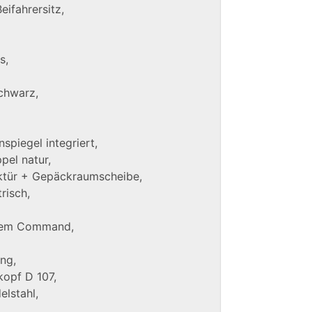
eifahrersitz,
s,
schwarz,
spiegel integriert,
pel natur,
ktür + Gepäckraumscheibe,
risch,
stem Command,
ng,
opf D 107,
lstahl,