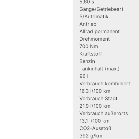
5,60 s
Gänge/Getriebeart
5/Automatik
Antrieb
Allrad permanent
Drehmoment
700 Nm
Kraftstoff
Benzin
Tankinhalt (max.)
96 l
Verbrauch kombiniert
16,3 l/100 km
Verbrauch Stadt
21,9 l/100 km
Verbrauch außerorts
13,1 l/100 km
CO2-Ausstoß
392 g/km