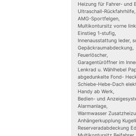
Heizung für Fahrer- und B
Ultraschall-Rückfahrhilfe,
AMG-Sportfelgen,
Multikontursitz vorne link
Einstieg 1-stufig,
Innenausstattung leder, 
Gepäckraumabdeckung,
Feuerlöscher,
Garagentüröffner im Innen
Lenkrad u. Wählhebel Pap
abgedunkelte Fond- Hec
Schiebe-Hebe-Dach elekt
Handy ab Werk,
Bedien- und Anzeigesy
Alarmanlage,
Warmwasser Zusatzheizu
Anhängerkupplung Kugelk
Reserveradabdeckung Ede
Multikontursitz Beifahrer,