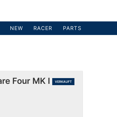
NEW
RACER
PARTS
are Four MK I
VERKAUFT