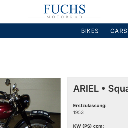
BIKES
CARS
ARIEL • Squ
Erstzulassung:
1953
KW (PS) ccm: