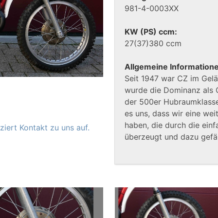
981-4-0003XX
KW (PS) ccm:
27(37)380 ccm
Allgemeine Information
Seit 1947 war CZ im Gelä
wurde die Dominanz als 
der 500er Hubraumklasse
es uns, dass wir eine we
haben, die durch die ein
iert Kontakt zu uns auf.
überzeugt und dazu gefäl