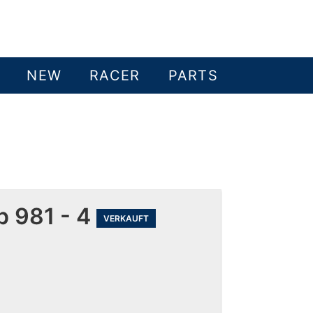
NEW
RACER
PARTS
p 981 - 4
VERKAUFT