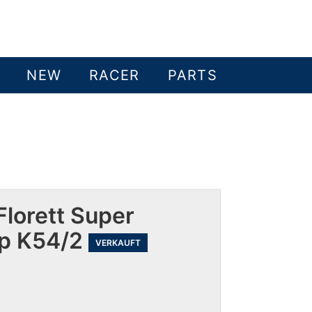
NEW
RACER
PARTS
Florett Super
yp K54/2
VERKAUFT